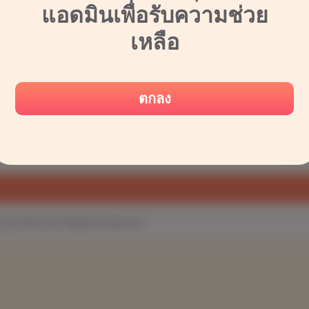
TKB
แอดมินเพื่อรับความช่วย
เหลือ
ะสบการณ์จากเกมลิขสิทธิ์แท้โดยเฉพาะที่ได้รับการรับรองจากสถาบันที่เชื่อถือได้และได้รั
การเล่นเกมที่มีความยุดติธรรม & ปลอด
รอง
ตกลง
@ 2026 All Rights Reserved
 PG Slot ผู้ให้บริการเกมสล็อตออนไลน์แบบครบวงจร เล่นเกมออนไลน์ที่คนนิยมเล่นกันมากที่
 ขนาดของอุตสาหกรรมคาสิโนออนไลน์ทั่วโลกนั้นคิดมูลค่าเป็นเงินกว่าหกหมื่นพันล้านดอล
นั้นเข้าถึงได้ง่ายมากขึ้นด้วยอินเทอร์เน็ตและสมาร์ทโฟน

คาสิโนออนไลน์ที่คนนิยมเล่นกันมากที่สุดในโลก ตอบได้ทันทีว่าเป็นเกมสล็อตออนไลน์และเ